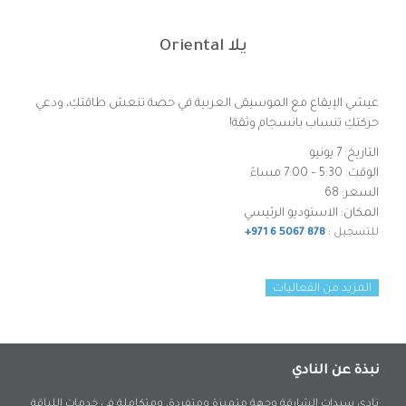
يلا Oriental
عيشي الإيقاع مع الموسيقى العربية في حصة تنعش طاقتكِ، ودعي
حركتكِ تنساب بانسجام وثقة!
التاريخ:
7 يونيو
الوقت: 5:30 – 7:00 مساءً
السعر: 68
المكان: الاستوديو الرئيسي
للتسجيل :
+971 6 5067 878
المزيد من الفعاليات
نبذة عن النادي
نادي سيدات الشارقة وجهة متميزة ومتفردة، ومتكاملة في خدمات اللياقة