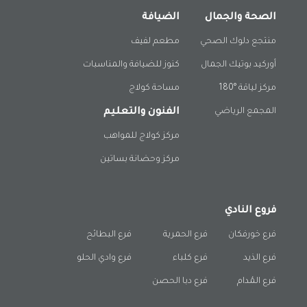
الصحة والجمال
الضيافة
منتجع دلوك الصحي
مطعم لفيف
أوركيد بوتيك الجمال
كنوز للضيافة والمناسبات
مركز لياقة °180
مساحة كولاج
المجمع الرياضي
الفنون والتعليم
مركز كولاج للمواهب
مركز وحضانة بساتين
فروع النادي
فرع خورفكان
فرع الحمرية
فرع البطائح
فرع الذيد
فرع كلباء
فرع وادي الحلو
فرع المُدام
فرع دبا الحصن