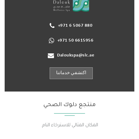
+971 6 5067 880
+971 50 6615956
Daloukspa@slc.ae
اكتشفي خدماتنا
منتجع دلوك الصحي
المكان المثالي للاسترخاء التام.