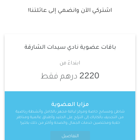
اشتركي الآن وانضمي إلى عائلتنا!
باقات عضوية نادي سيدات الشارقة
ابتداءً من
2220
درهم فقط
مزايا العضوية
شاطئ ومسابح خاصة ومركز لياقة مجهز بالكامل وأنشطة رياضية
من التجديف بالكاياك إلى التزلج على الجليد وأطباق عالمية ومناظر
خلابة ومختصين خدمات الجمال والصحة وأكثر من ذلك بكثير!
التفاصيل