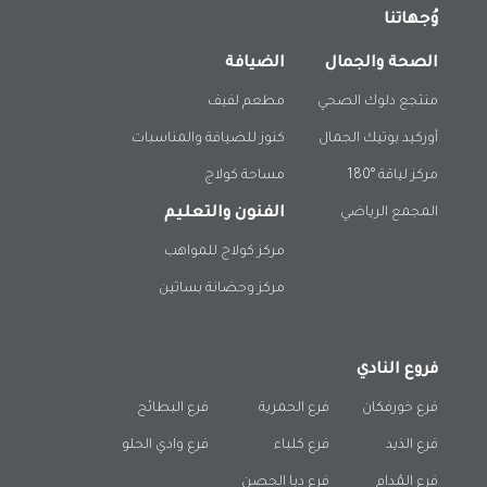
وُجهاتنا
الصحة والجمال
الضيافة
منتجع دلوك الصحي
مطعم لفيف
أوركيد بوتيك الجمال
كنوز للضيافة والمناسبات
مركز لياقة °180
مساحة كولاج
المجمع الرياضي
الفنون والتعليم
مركز كولاج للمواهب
مركز وحضانة بساتين
فروع النادي
فرع خورفكان
فرع الحمرية
فرع البطائح
فرع الذيد
فرع كلباء
فرع وادي الحلو
فرع المُدام
فرع دبا الحصن