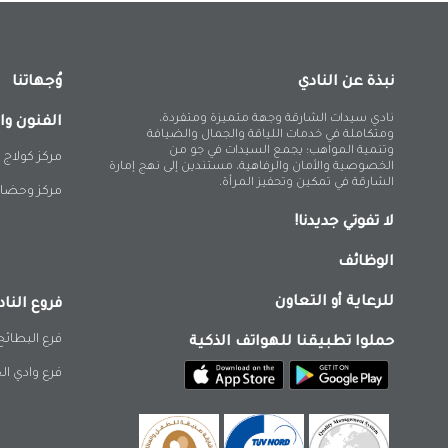
نبذة عن النادي
وُجهاتنا
نادي سيدات الشارقة وجهة متميزة ومتفردة،
الفنون وا
ومتكاملة في خدمات اللياقة والجمال والضيافة
وتنمية المواهب؛ يجمع السيدات في جو من
مركز كولاج 
الخصوصية والأمان والرفاهية، مستندين إلى نهج إمارة
الشارقة في تمكين وتحفيز المرأة.
مركز وحضان
لا تفوتي جديدنا!
الوظائف
للرعاية أو التعاون
فروع الناد
فرع البطائح
حملوا تطبيقنا للهواتف الذكية
فرع وادي ال