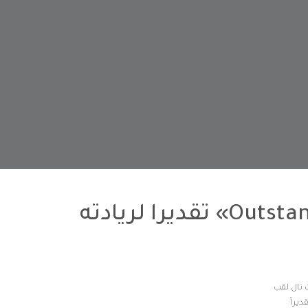
نادي سيدات الشارقة يتوج بلقب «Outstanding Wellness Hero» تقديرا لريادته
 نال لقب
صحة، تقديراً