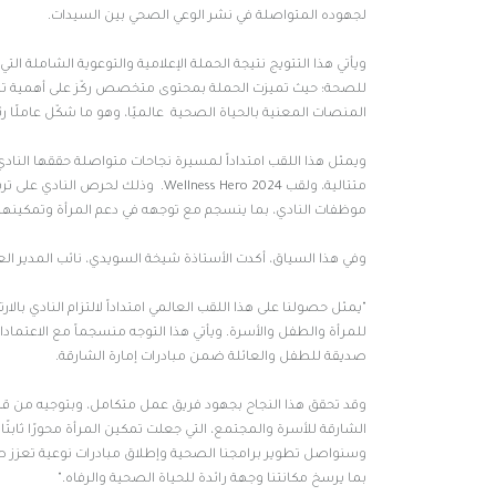
لجهوده المتواصلة في نشر الوعي الصحي بين السيدات.
ويأتي هذا التتويج نتيجة الحملة الإعلامية والتوعوية الشاملة ال
للصحة؛ حيث تميزت الحملة بمحتوى متخصص ركّز على أهمية تبنّ
المنصات المعنية بالحياة الصحية عالميًا، وهو ما شكّل عاملًا رئيسيًا في منحه لقب ness Hero
متتالية، ولقب Wellness Hero 2024.
موظفات النادي، بما ينسجم مع توجهه في دعم المرأة وتمكينها 
وفي هذا السياق، أكدت الأستاذة شيخة السويدي، نائب المدير العام 
"يمثل حصولنا على هذا اللقب العالمي امتداداً لالتزام النادي ب
للمرأة والطفل والأسرة. ويأتي هذا التوجه منسجماً مع الاعتما
صديقة للطفل والعائلة ضمن مبادرات إمارة الشارقة.
وقد تحقق هذا النجاح بجهود فريق عمل متكامل، وبتوجيه من 
الشارقة للأسرة والمجتمع، التي جعلت تمكين المرأة محورًا ثابتًا
وسنواصل تطوير برامجنا الصحية وإطلاق مبادرات نوعية تعزز 
بما يرسخ مكانتنا وجهة رائدة للحياة الصحية والرفاه."