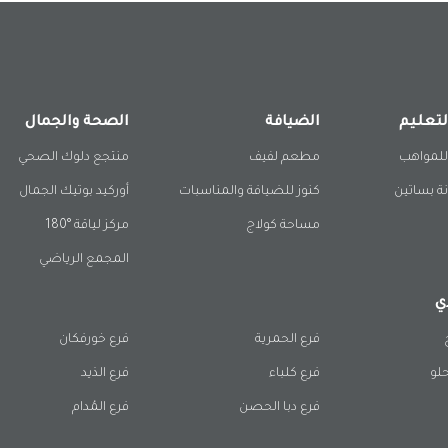
لتعليم
الضيافة
الصحة والجمال
للمواهب
مطعم لفيف
منتجع دلوك الصحي
ة بساتين
كنوز للضيافة والمناسبات
أوركيد بوتيك الجمال
مساحة كولاج
مركز لياقة °180
المجمع الرياضي
ي
فرع الحمرية
فرع خورفكان
حلو
فرع كلباء
فرع الذيد
فرع دبا الحصن
فرع المُدام