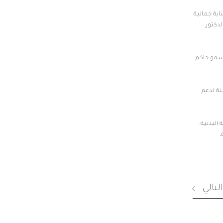
ية جمالية
ز الدكتور
لسمو حاكم
نة لدعم
البدنية،
،
لتالي