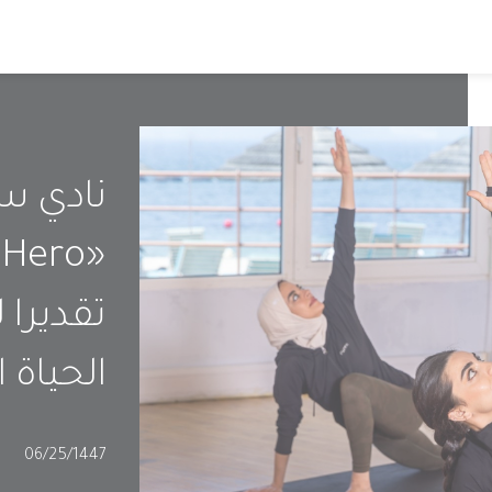
نادي س
تقديرا 
الحياة 
بات
06/25/1447