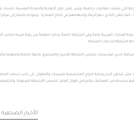
وعة التي شملت فعاليات رياضية، ورش عمل حول التغذية والصحة النفسية، جلسات عنا
غا وتأمل، بحيث أن استفادت منها أكثر من 180 سيدة ، كما يثمّن النادي دعم الرعاة وإسهامهم في إنجاح المبادرة ، ويتوجه بالشكر إلى مرك
لة الإمارات العربية عامةً وفي الشارقة خاصةً، وذلك انطلاقاً من رؤية قرينة صاحب ا
ة الشارقة لخدمات الضيافة.
 الضيافة، إحدى مؤسسات مجلس الشارقة للأسرة والمجتمع، وجهة شاملة وملهمة وآم
، مثل شاطئ البحر وحلبة التزلج المخصصة للسيدات والأطفال، إلى جانب خدمات اللياقة 
ظيم سلسلة من الفعاليات والبرامج طوال العام، تتضمن الأنشطة التوعوية، والتثقيفية
الأخبار الصحفية ا