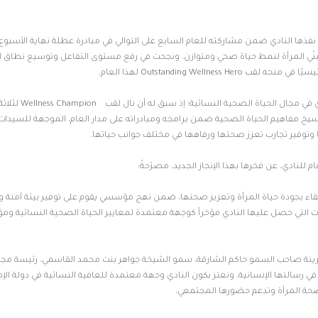
تي نفذها النادي ضمن مشاركته للعام السابع على التوالي في مبادرة عطلة نهاية الأسبوع
ي المرأة لنمط حياة صحي ومتوازن، ونجحت في رفع مستوى التفاعل وتوسيع نطاق الت
Outstanding Well لهذا العام.
ويمثل هذا اللقب امتداداً لمسيرة نجاحات متواصلة حققها النادي في مجال 
 وذلك لحرص النادي على ترسيخ مفاهيم الحياة الصحية ضمن برامجه ومبادراته على مدار العام، الموجهة للسيد
وتوفير تجارب تعزز صحتها ورفاهها في مختلف جوانب حياتها.
للنادي، عن فخرها بهذا الإنجاز الجديد، مصرّحةً:
الارتقاء بجودة حياة المرأة وتعزيز صحتها، ضمن نهج مؤسسي يقوم على توفير بيئة آمنة 
دات التي حصل عليها النادي مؤخراً كوجهة معتمدة لمعايير الحياة الصحية النسائية 
قرينة صاحب السمو حاكم الشارقة، سمو الشيخة جواهر بنت محمد القاسمي، رئيسة م
 في رسالتها الإنسانية. ونعتز بكون النادي وجهة معتمدة للعافية النسائية في دولة الإم
صحة المرأة وتدعم حضورها المجتمعي،