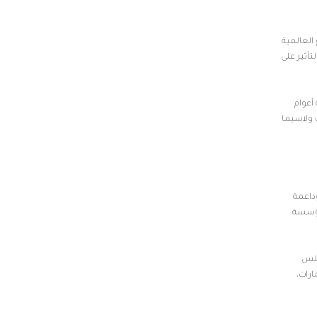
 العالمية
أثير على
الحياة الصحية النسائية؛ إذ سبق له أن نال لقب Wellness Champion لثلاثة أعوام
ات ولاسيما
وداعمة
ومؤسسة
جلس
ارات،