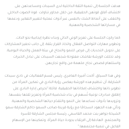
هدفت الجلسة إلى تنمية الثقة الداخلية لدى السيدات ومساعدتهن على
اكتشاف آفاق قوتهن الحقيقية، من خلال محاور تناولت قوة الصوت الداخلي،
والتغلب على أنماط الشك بالنفس عبر أدوات عملية لتغيير التفكير، ودعمها
في مساراتها الشخصية والمهنية.
كما ركزت الجلسة على تعزيز الوعي الذاتي وبناء نظرة إيجابية نحو الذات،
وتطوير مهارات التواصل الفعّال واتخاذ القرار بثقة، إلى جانب تحفيز المشاركات
على تحويل التحديات إلى فرص للنمو والنجاح في بيئة العمل والحياة اليومية.
وقد تخللت الورشة نقاشات مفتوحة شجعت السيدات على تبادل الخبرات
واستلهام قصص نجاح ملهمة من واقع تجاربهن.
وفي هذا السياق، أكدت أميرة العامري، رئيس قسم الفعاليات في نادي سيدات
الشارقة، أن تنظيم هذه الورشة يعكس رؤية النادي في تمكين المرأة من
تطوير ذاتها واكتشاف إمكاناتها الحقيقية، قائلة:"تحرص إدارة النادي على
إطلاق مبادرات نوعية تُسهم في بناء شخصية المرأة وتعزيز ثقتها بنفسها،
وتزويدها بأدوات تساعدها على النمو والتقدّم حياتها الشخصية والمهنية.
وتأتي هذه الجهود انسجامًا مع رؤية قرينة صاحب السمو حاكم الشارقة سمو
الشيخة جواهر بنت محمد القاسمي، رئيسة مجلس الشارقة للأسرة
والمجتمع. الهادفة إلى الارتقاء بجودة حياة المرأة، وتمكينها من الإسهام
الفاعل في تنمية مجتمعها."