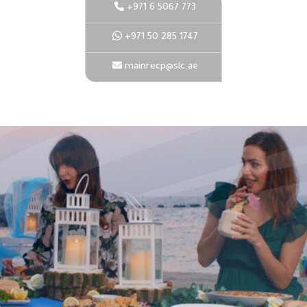
+971 6 5067 773
+971 50 285 1747
mainrecp@slc.ae