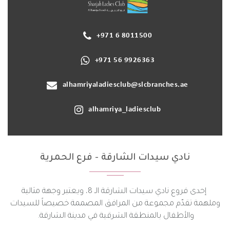
+971 6 8011500
+971 56 9926363
alhamriyaladiesclub@slcbranches.ae
alhamriya_ladiesclub
نادي سيدات الشارقة - فرع الحمرية
إحدى فروع نادي سيدات الشارقة الـ 8، ويعتبر وجهة مثالية
وملهمة تقدّم مجموعة من المرافق المصممة خصيصاً للسيدات
والأطفال بالمنطقة الشرقية في مدينة الشارقة.